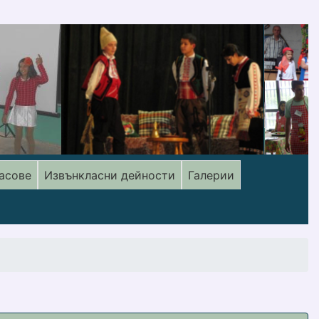
асове
Извънкласни дейности
Галерии